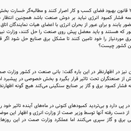
جبالبارزی تاکید کرد: از ایشان انتظار می‌رود بر اجرای ماده ۲۵ قانون بهبود فضای کسب و کار اصرار کنند و مطالبه‌گر 
 همه فشار کمبود انرژی نباید بر دوش صنعت باشد همچنین انتظار د
ضور یابند و برای عبور از بحران انرژی با اعضای هیات نمایندگان اتاق
شور که هستند و باید معضل پیش روی صنعت را حل کنند، وزارت نیر
دست صنعتگران ریخته و گفته که آنها ۸۰درصد برق موردنیاز را خود تامین کنند تا مشکل برق صنایع حل شود ا
 این کشور چیست؟
یران نیز در اظهارنظر در این باره گفت: بانی صنعت در کشور وزارت 
یش از صنعتگران تحت تاثیر قرار بگیرد و بخش خصوصی در پیشبرد ا
فشار کمبود برق و گاز بر صنایع سنگینی می‌کند هیچ گونه اظهارنظر
قطعی برق در کشور ۱۰۰هزار دلار ضرر در پی دارد و بی‌تردید کمبودهای کنونی در ماه‌های آینده تاثیر خو
از دست رفته آنها توسط وزیر صمت از وزارت انرژی و اظهار این مو
عی برق و گاز سپری می‌کنند اما عملکرد وزارت صمت در این روز