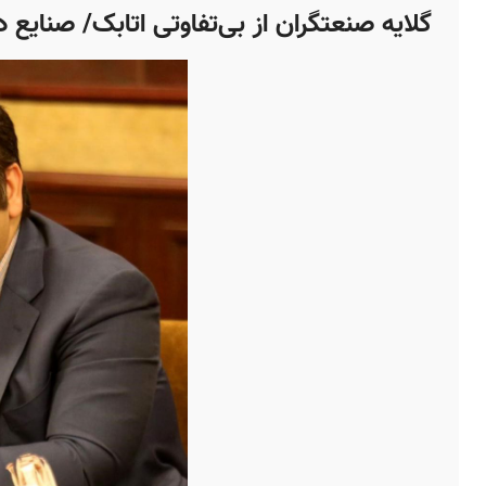
گلایه صنعتگران از بی‌تفاوتی اتابک/ صنایع