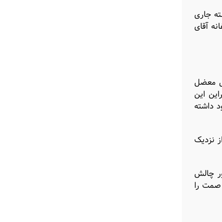
ته جاری
نه آقای
حل معضل
این این
د داشته
ز نزدیک
ور چالش
 صمت را