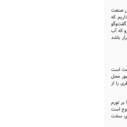
خسارت بخش صنعت
اریم که
 گفت‌وگو
و که آب
گر قرار باشد
صمت است
مور محل
ی را از
د را بر تورم
ضوع است
های سخت