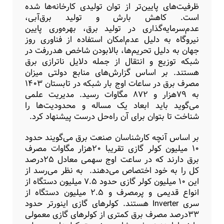
ظرفیت‌های پایین‌تر از توان تولیدی کارخانه‌ها شده
است. کاهش بارش و تولید برق‌آبی،
عدم‌سرمایه‌گذاری در تولید برق، بهره‌وری پایین
نیروگاه به دلیل عدم‌امکان استفاده از فناوری روز
جهان به دلیل تحریم‌ها، بالابودن شاخص هدر‌رفت در
شبکه توزیع و انتقال از جمله دلایل ناترازی برق
هستند. بر اساس گزارش‌های منابع دولتی میزان
مصرف برق در ساعات اوج بار شبکه در تابستان ۱۴۰۳
به ۷۹‌هزار و ۸۷۲ مگاوات رسید. مدیریت علمی
می‌گوید باید ابعاد یک مساله و محدودیت‌ها را
شناخت تا بتوان برای آن راه‌حل درست پیشنهاد کرد.
بر اساس آنچه کارشناسان صنعت برق می‌گویند حدود
۱۰ میلیون کولر گازی تقریبا ۲۰‌هزار مگاوات مصرف
برق دارند که در ساعت اوج سهمی معادل ۲۵‌درصد
کل را به خود اختصاص می‌دهند. به نظر می‌رسد از
این ۱۰ میلیون کولر گازی حدود ۷.۵ میلیون دستگاه از
انواع قدیمی و پر‌مصرف و ۲.۵ میلیون دستگاه از
سری Inverter هستند. کولرهای گازی اینورتر حدود
۳۳‌درصد مصرف برق کمتری از کولرهای گازی معمولی