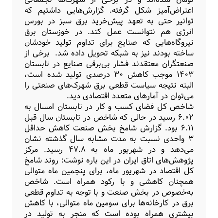
اعتراض‌آمیز شکل گرفته. گزارش‌هایی داشتیم که
توانیر حتی به تعهد پیش‌خرید برق سبز در بورس
انرژی هم نتوانست عمل کند. در خوزستان برق
نیروگاه‌هایی که صنایع برای تداوم تولید خودشان
ساخته بودند نیز به شبکه تحویل داده شد. برخی از
صنعتگران معتقدند فشار بی‌برقی صنایع در تابستان
۱۴۰۳ موجب کاهش ۳۰ درصدی تولید شده است،
البته نتیجه سیاست قطعی برق شهرک‌های صنعتی را
می‌توان در آمارهای متعدد اقتصادی دید.
شاخص کل فضای کسب و کار در تابستان امسال به
۶.۰۲ رسید در حالی که شاخص در تابستان سال قبل
۶.۱۱ بود. گزارش شامخ بخش صنعت کاهش حداقل
۳ واحدی نسبت به مدت مشابه سال گذشته نشان
می‌دهد و در شهریور ماه به ۴۷.۸ رسید. مرکز
پژوهش‌های اتاق ایران در این باره نوشت: روند شامخ
کل اقتصاد در شهریور ماه، برای پنجمین ماه متوالی
همچنان کاهشی و با رکود همراه است. شاخص
به‌خصوص در بخش صنعت و با توجه به تداوم قطعی
برق در کارخانه‌ها برای سومین ماه متوالی، با کاهش
بیشتری همراه بوده است که منجر به تولید در