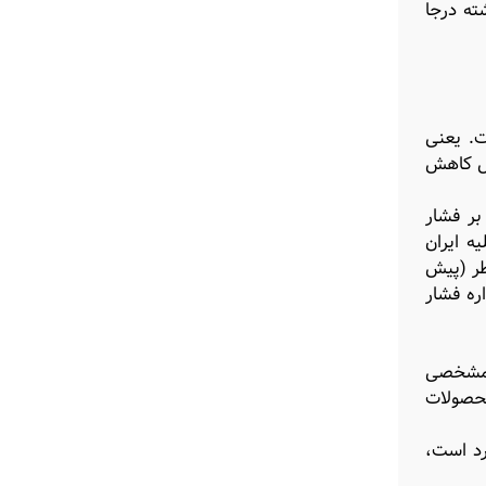
ته درجا
وبه‌رو هستیم. یکی از مشکلات مهمی که با آن مواجهیم، برند Made in IRAN است. یعنی
 استفاده می‌کنند، استقبال کاهش
بر فشار
نبه‌ای علیه ایران
طر (پیش
ره فشار
د مشخصی
محصولات
رد است،