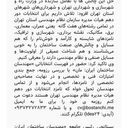
حل این چالش ها با تعامل سازنده در وزارت راه و
شهرسازی و شهرداری تهران و شهرداری‌های شهرهای
استان تهران افزود: تلاش داریم برای انتخابات دور
دهم هیات مدیره سازمان نظام مهندسی استان تهران
در تمامی رشته‌های هفت گانه یعنی عمران، معماری،
برق، مکانیک، نقشه برداری، شهرسازی و ترافیک،
نامزدهای شایسته و کارآمد و خوش‌نام را که هم
مسایل و چالش‌های صنعت ساختمان را به خوبی
می‌شناسند و هم شناخت عمیقی از اولویت‌ها و
مسایل صنفی و نظام مهندسی دارند را معرفی کنیم.
وی تاکید کرد: حضور در فهرست انتخاباتی «مهندسان
ساختمان ایران: مان» با بررسی رزومه، جمع بندی
امتیازات فنی و تخصصی و در نهایت مصاحبه‌ی
تخصصی از نامزدها، انجام می‌شود و از تمامی
مهندسان تحول خواه که نامزد انتخابات دور دهم
هیات مدیره نظام مهندسی تهران هستند دعوت می
کنم روزمه ی خود را برای ما به ایمیل
cv@bostanchi.me و یا شماره 09373272833
(آیدی: Idea24) تلگرام کنند.
بستانچی رئیس جامعه «مهندسان ساختمان ایران: