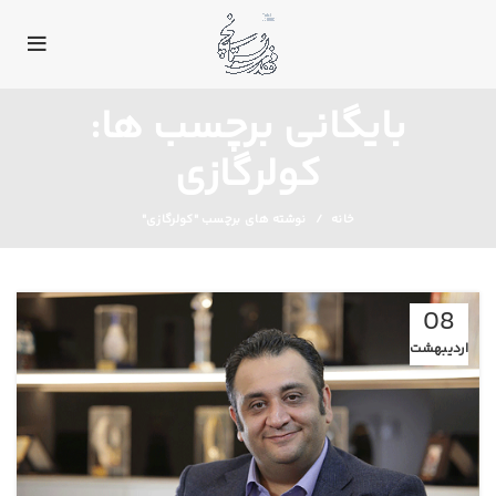
بایگانی برچسب ها:
کولرگازی
خانه
نوشته های برچسب "کولرگازی"
08
اردیبهشت