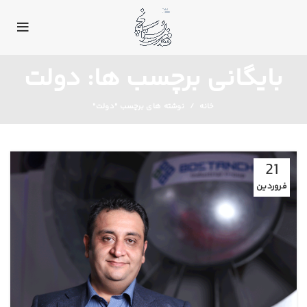
بایگانی برچسب ها: دولت
خانه
نوشته های برچسب "دولت"
21
فروردین