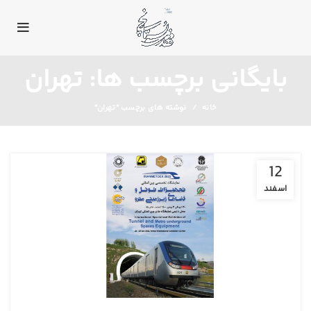
بایگانی برچسب ها: تهران
خانه
نوشته های برچسب "تهران"
12
اسفند