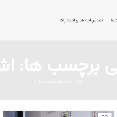
دها
تقدیرنامه ها و افتخارات
نی برچسب ها: اش
خانه
نوشته های برچسب "اشتغال"