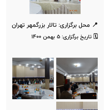
📍 محل برگزاری: تالار بزرگمهر تهران
🗓️ تاریخ برگزاری: 5 بهمن 1400